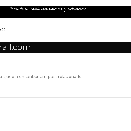
Cuide do seu cabelo com a atenção que ele merece
LOG
ail.com
a ajude a encontrar um post relacionado.