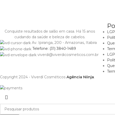
Po
Conquiste resultados de salão em casa. Há 15 anos
LGPD
cuidando da saúde e beleza de cabelos.
Polí
Av. Ipiranga, 200 - Amazonas, Itabira
Que
Telefone: (31) 3840-1489
Ter
LGPD
viverdi@viverdicosmeticos.com.br
Polí
Que
Ter
Copyright 2024 - Viverdí Cosméticos
Agência Niinja
.