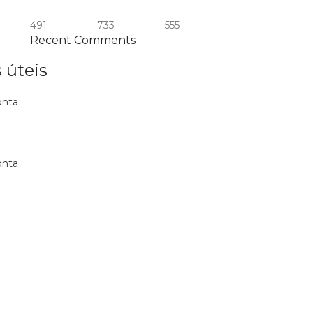
491
733
555
Recent Comments
 úteis
onta
onta