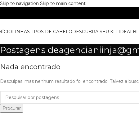
Skip to navigation
Skip to main content
NÍCIO
LINHAS
TIPOS DE CABELO
DESCUBRA SEU KIT IDEAL
B
Postagens de
agencianiinja@gm
Nada encontrado
Desculpas, mas nenhum resultado foi encontrado. Talvez a busc
Procurar