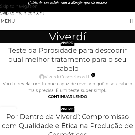
Cuide do seu cabelo com a atenção que ele merece
Skip to navigation
Skip to main content
MENU
Viverdí
VIVERDÍ
Teste da Porosidade para descobrir
qual melhor tratamento para o seu
cabelo
0
Viverdi Cosmeticos
Vou te revelar um truque capaz de revelar o quê o seu cabelo
mais precisa! É um teste super simpl...
CONTINUAR LENDO
VIVERDÍ
02
Por Dentro da Viverdí: Compromisso
ABR
com Qualidade e Ética na Produção de
Cosméticos