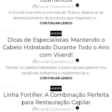
0
Viverdi Cosmeticos
​A Viverdí Cosméticos, há mais de 15 anos, dedica-se ao
desenvolvimento de produtos que respeitam o ...
CONTINUAR LENDO
VIVERDÍ
02
Dicas de Especialistas: Mantendo o
ABR
Cabelo Hidratado Durante Todo o Ano
com Viverdí
0
Viverdi Cosmeticos
Manter os cabelos hidratados é essencial para garantir fios
saudáveis, brilhantes e resistentes às a...
CONTINUAR LENDO
VIVERDÍ
02
Linha Fortifier: A Combinação Perfeita
ABR
para Restauração Capilar
0
Viverdi Cosmeticos