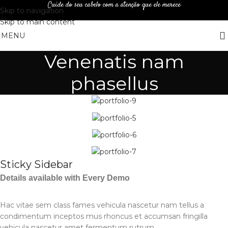
Cuide do seu cabelo com a atenção que ele merece
Skip to navigation
Skip to main content
MENU
Venenatis nam
phasellus
Sticky Sidebar
Details available with Every Demo
Hac vitae sem class fames vehicula nascetur nam tellus a
condimentum inceptos mus rhoncus et accumsan fringilla
vehicula nascetur amet fermentum rutrum.