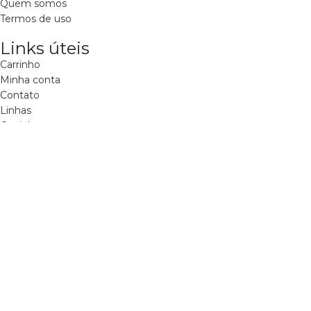
Quem somos
Termos de uso
Links úteis
Carrinho
Minha conta
Contato
Linhas
Carrinho
Minha conta
Contato
Linhas
Copyright 2024 - Viverdí Cosméticos
Agência Niinja
.
Comprar
Filtros
Carrinho
Procurar