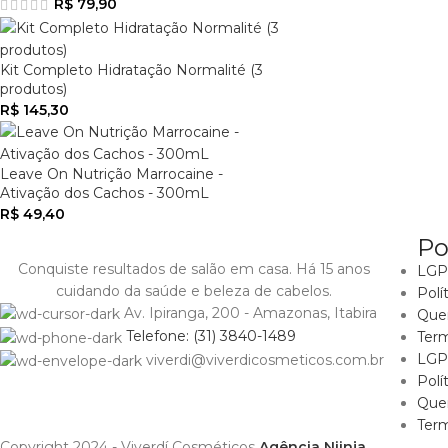
R$
79,90
Kit Completo Hidratação Normalité (3
produtos)
R$
145,30
Leave On Nutrição Marrocaine -
Ativação dos Cachos - 300mL
R$
49,40
Po
Conquiste resultados de salão em casa. Há 15 anos
LGPD
cuidando da saúde e beleza de cabelos.
Polí
Av. Ipiranga, 200 - Amazonas, Itabira
Que
Telefone: (31) 3840-1489
Ter
LGPD
viverdi@viverdicosmeticos.com.br
Polí
Que
Ter
Copyright 2024 - Viverdí Cosméticos
Agência Niinja
.