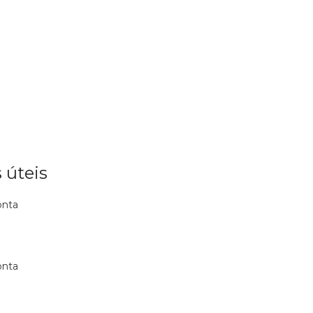
 úteis
onta
onta