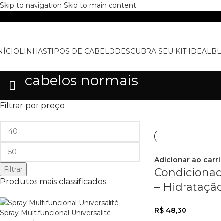
Skip to navigation
Skip to main content
NÍCIO
LINHAS
TIPOS DE CABELO
DESCUBRA SEU KIT IDEAL
B
cabelos normais
Filtrar por preço
Adicionar ao carr
Filtrar
Condicionad
Produtos mais classificados
– Hidrataçã
R$
48,30
Spray Multifuncional Universalité