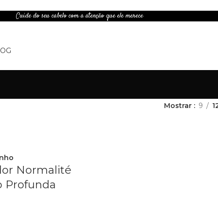
Cuide do seu cabelo com a atenção que ele merece
LOG
Mostrar
9
1
inho
or Normalité
o Profunda