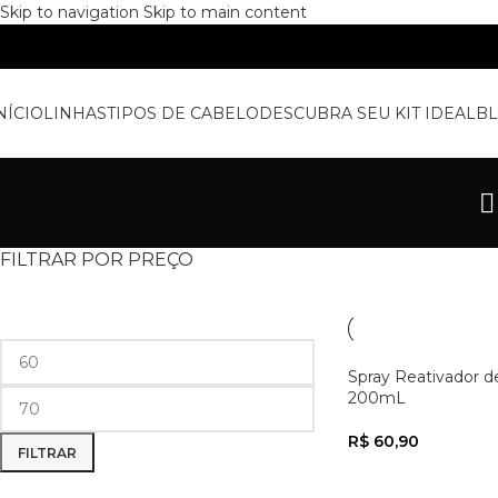
Skip to navigation
Skip to main content
NÍCIO
LINHAS
TIPOS DE CABELO
DESCUBRA SEU KIT IDEAL
B
FILTRAR POR PREÇO
Spray Reativador d
200mL
R$
60,90
FILTRAR