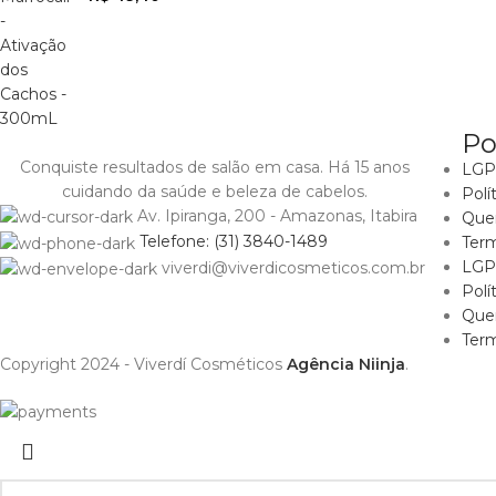
Po
Conquiste resultados de salão em casa. Há 15 anos
LGPD
cuidando da saúde e beleza de cabelos.
Polí
Av. Ipiranga, 200 - Amazonas, Itabira
Que
Telefone: (31) 3840-1489
Ter
LGPD
viverdi@viverdicosmeticos.com.br
Polí
Que
Ter
Copyright 2024 - Viverdí Cosméticos
Agência Niinja
.