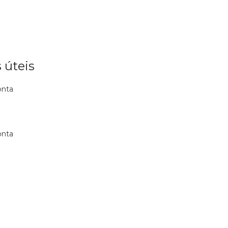
 úteis
onta
onta