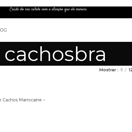
Cuide do seu cabelo com a atenção que ele merece
LOG
cachosbra
Mostrar
9
1
e Cachos Marrocaine –