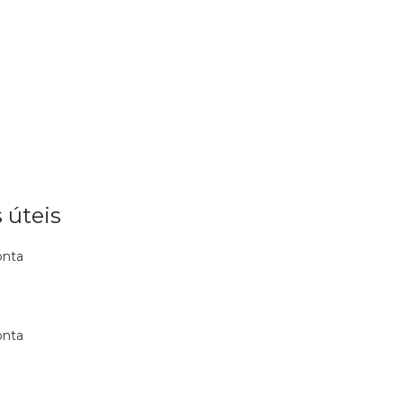
 úteis
onta
onta