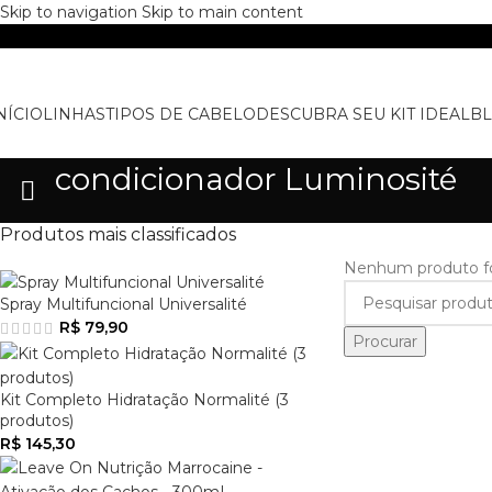
Skip to navigation
Skip to main content
NÍCIO
LINHAS
TIPOS DE CABELO
DESCUBRA SEU KIT IDEAL
B
condicionador Luminosité
Produtos mais classificados
Nenhum produto foi
Spray Multifuncional Universalité
R$
79,90
Procurar
Kit Completo Hidratação Normalité (3
produtos)
R$
145,30