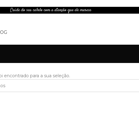
Cuide do seu cabelo com a atenção que ele merece
LOG
 encontrado para a sua seleção.