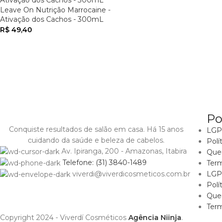
Leave On Nutrição Marrocaine -
Ativação dos Cachos - 300mL
R$
49,40
Po
Conquiste resultados de salão em casa. Há 15 anos
LGPD
cuidando da saúde e beleza de cabelos.
Polí
Av. Ipiranga, 200 - Amazonas, Itabira
Que
Telefone: (31) 3840-1489
Ter
LGPD
viverdi@viverdicosmeticos.com.br
Polí
Que
Ter
Copyright 2024 - Viverdí Cosméticos
Agência Niinja
.