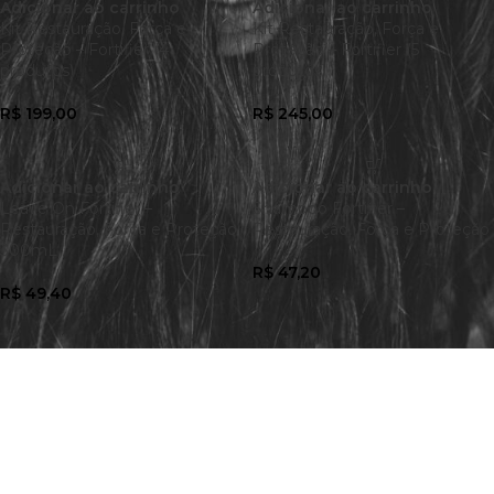
Adicionar ao carrinho
Adicionar ao carrinho
Kit Restauração, Força e
Kit Restauração, Força e
Proteção – Fortifier (4
Proteção – Fortifier (5
produtos)
produtos)
R$
199,00
R$
245,00
Adicionar ao carrinho
Adicionar ao carrinho
Leave On Fortifier –
Shampoo Fortifier –
Restauração, Força e Proteção
Restauração, Força e Proteção
300mL
R$
47,20
R$
49,40