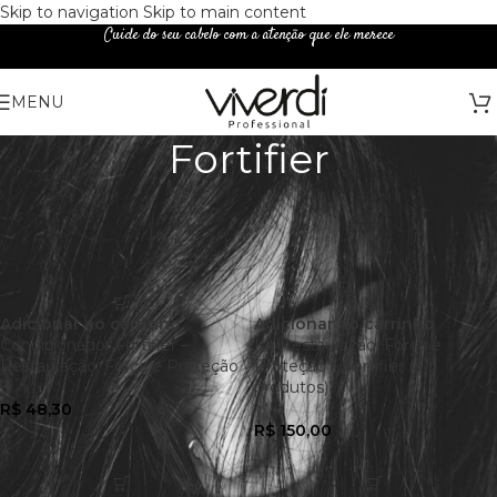
Skip to navigation
Skip to main content
Cuide do seu cabelo com a atenção que ele merece
MENU
Fortifier
Adicionar ao carrinho
Adicionar ao carrinho
Condicionador Fortifier –
Kit Restauração, Força e
Restauração, Força e Proteção
Proteção – Fortifier (3
produtos)
R$
48,30
R$
150,00