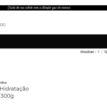
Cuide do seu cabelo com a atenção que ele merece
LOG
Mostrar
9
1
inho
Hidratação
 300g