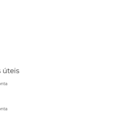
 úteis
onta
onta