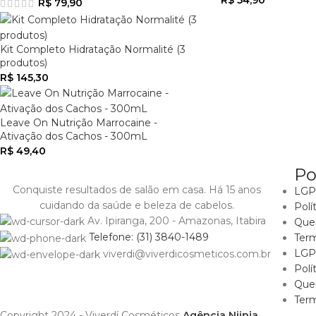
R$
54,90
R$
79,90
Kit Completo Hidratação Normalité (3
produtos)
R$
145,30
Leave On Nutrição Marrocaine -
Ativação dos Cachos - 300mL
R$
49,40
Po
Conquiste resultados de salão em casa. Há 15 anos
LGPD
cuidando da saúde e beleza de cabelos.
Polí
Av. Ipiranga, 200 - Amazonas, Itabira
Que
Telefone: (31) 3840-1489
Ter
LGPD
viverdi@viverdicosmeticos.com.br
Polí
Que
Ter
Copyright 2024 - Viverdí Cosméticos
Agência Niinja
.