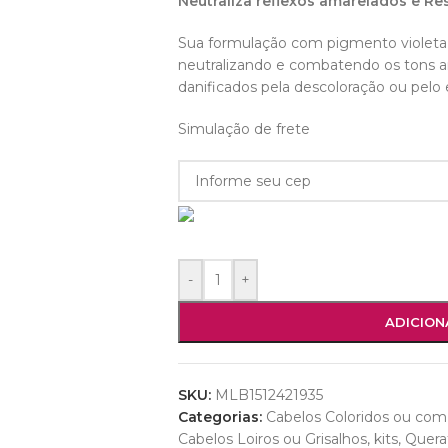
Neutraliza reflexos amarelados e Re
Sua formulação com pigmento violeta 
neutralizando e combatendo os tons am
danificados pela descoloração ou pelo e
Simulação de frete
-
+
ADICION
SKU:
MLB1512421935
Categorias:
Cabelos Coloridos ou co
Cabelos Loiros ou Grisalhos
,
kits
,
Quera