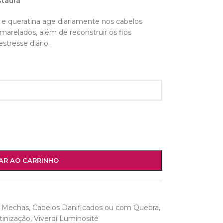
staura
e queratina age diariamente nos cabelos
arelados, além de reconstruir os fios
stresse diário.
AR AO CARRINHO
m Mechas
,
Cabelos Danificados ou com Quebra
,
tinização
,
Viverdí Luminosité