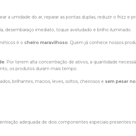
ar a umidade do ar, reparar as pontas duplas, reduzir o frizz e p
, desembaraço imediato, toque aveludado e brilho iluminado.
méticos é o
cheiro maravilhoso
. Quem já conhece nossos produ
de
. Por terem alta concentração de ativos, a quantidade necessár
anto, os produtos duram mais tempo.
dos, brilhantes, macios, leves, soltos, cheirosos e
sem pesar no
centração adequada de dois componentes especiais presentes n