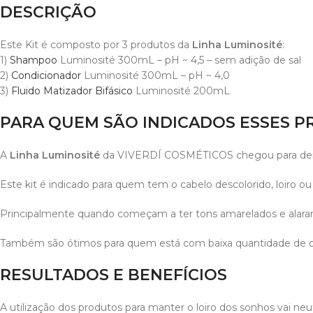
DESCRIÇÃO
Este Kit é composto por 3 produtos da
Linha Luminosité
:
1)
Shampoo
Luminosité 300mL – pH ~ 4,5 – sem adição de sal
2)
Condicionador
Luminosité 300mL – pH ~ 4,0
3)
Fluido Matizador Bifásico
Luminosité 200mL
PARA QUEM SÃO INDICADOS ESSES 
A
Linha Luminosité
da VIVERDÍ COSMÉTICOS chegou para deixar
Este kit é indicado para quem tem o cabelo descolorido, loiro ou
Principalmente quando começam a ter tons amarelados e alaran
Também são ótimos para quem está com baixa quantidade de quer
RESULTADOS E BENEFÍCIOS
A utilização dos produtos para manter o loiro dos sonhos vai neu