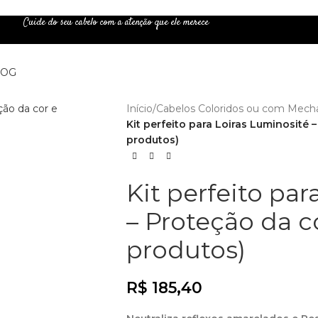
Cuide do seu cabelo com a atenção que ele merece
LOG
Início
/
Cabelos Coloridos ou com Mech
Kit perfeito para Loiras Luminosité 
produtos)
Kit perfeito pa
– Proteção da c
produtos)
R$
185,40