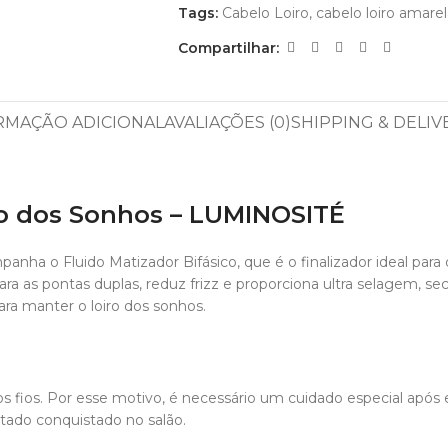
Tags:
Cabelo Loiro
,
cabelo loiro amare
Compartilhar:
RMAÇÃO ADICIONAL
AVALIAÇÕES (0)
SHIPPING & DELIV
ro dos Sonhos – LUMINOSITÉ
mpanha o Fluido Matizador Bifásico, que é o finalizador ideal par
 repara as pontas duplas, reduz frizz e proporciona ultra selagem
para manter o loiro dos sonhos.
s fios. Por esse motivo, é necessário um cuidado especial após 
tado conquistado no salão.