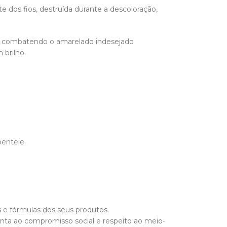
e dos fios, destruída durante a descoloração,
o e combatendo o amarelado indesejado
 brilho.
penteie.
 e fórmulas dos seus produtos.
nta ao compromisso social e respeito ao meio-