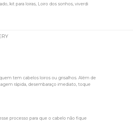
lado
,
kit para loiras
,
Loiro dos sonhos
,
viverdi
ERY
a quem tem cabelos loiros ou grisalhos. Além de
, secagem rápida, desembaraço imediato, toque
esse processo para que o cabelo não fique