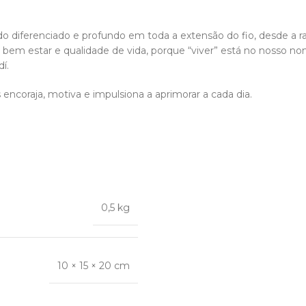
o diferenciado e profundo em toda a extensão do fio, desde a r
 bem estar e qualidade de vida, porque “viver” está no nosso no
í.
ncoraja, motiva e impulsiona a aprimorar a cada dia.
0,5 kg
10 × 15 × 20 cm