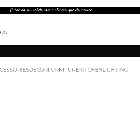
Cuide do seu cabelo com a atenção que ele merece
LOG
CESSORIES
DECOR
FURNITURE
KITCHEN
LIGHTING