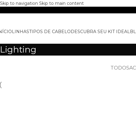
Skip to navigation
Skip to main content
NÍCIO
LINHAS
TIPOS DE CABELO
DESCUBRA SEU KIT IDEAL
B
Lighting
TODOS
AC
Lighting
Venenatis nam phasellus