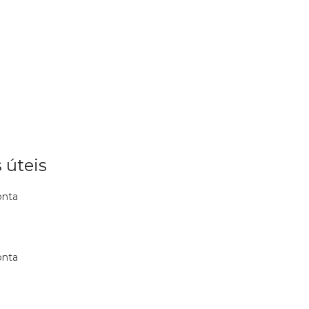
 úteis
onta
onta